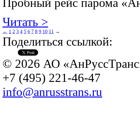
Пробный рейс парома «Ан
Читать >
←
1
2
3
4
5
6
7
8
9
10
11
→
Поделиться ссылкой:
© 2026 АО «АнРуссТранс
+7 (495) 221-46-47
info@anrusstrans.ru