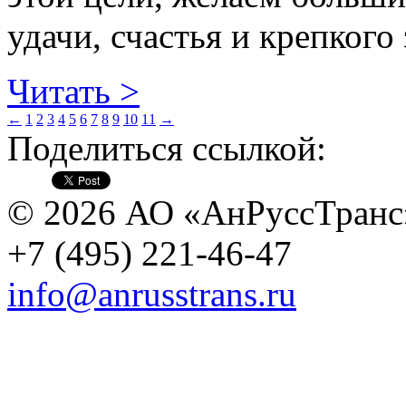
удачи, счастья и крепкого
Читать >
←
1
2
3
4
5
6
7
8
9
10
11
→
Поделиться ссылкой:
© 2026 АО «АнРуссТранс
+7 (495) 221-46-47
info@anrusstrans.ru